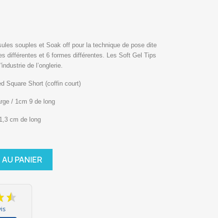
sules souples et Soak off pour la technique de pose dite
es différentes et 6 formes différentes. Les Soft Gel Tips
industrie de l’onglerie.
d Square Short (coffin court)
arge / 1cm 9 de long
 1,3 cm de long
 AU PANIER
is