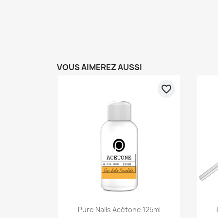
VOUS AIMEREZ AUSSI
favorite_border
Aperçu rapide

Pure Nails Acétone 125ml