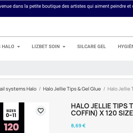
venue dans la petite boutique des artistes qui aiment peindre et c
S HALO
LIZBET SOIN
SILCARE GEL
HYGIÈ
ail systems Halo
Halo Jellie Tips & Gel Glue
Halo Jellie
HALO JELLIE TIPS
favorite_border
COFFIN) X 120 SIZE
8,69 €