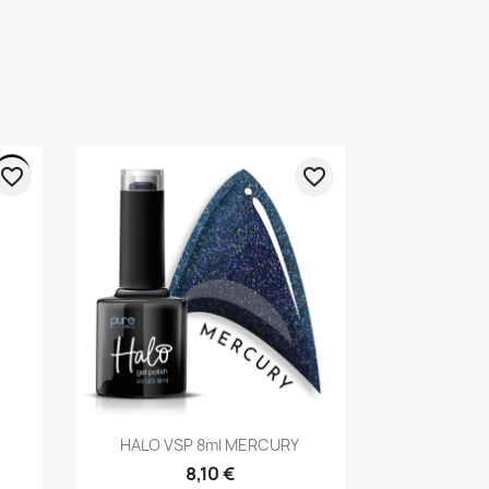
favorite_border
favorite_border
Aperçu rapide

HALO VSP 8ml MERCURY
8,10 €