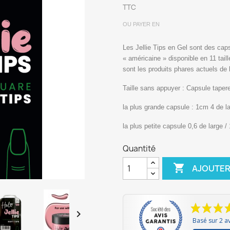
TTC
OU PAYER EN
Les Jellie Tips en Gel sont des cap
« américaine » disponible en 11 taill
sont les produits phares actuels de l'
Taille sans appuyer : Capsule tapere
la plus grande capsule : 1cm 4 de l
la plus petite capsule 0,6 de large /
Quantité

AJOUTER

Basé sur 2 av