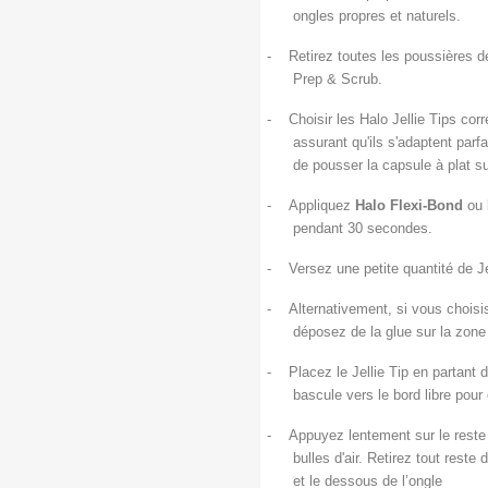
ongles propres et naturels.
-
Retirez toutes les poussières de
Prep & Scrub.
-
Choisir les Halo Jellie Tips cor
assurant qu'ils s'adaptent parfa
de pousser la capsule à plat su
-
Appliquez
Halo Flexi-Bond
ou
pendant 30 secondes.
-
Versez une petite quantité de Je
-
Alternativement, si vous choisis
déposez de la glue sur la zone 
-
Placez le Jellie Tip en partant 
bascule vers le bord libre pour 
-
Appuyez lentement sur le reste 
bulles d'air. Retirez tout reste
et le dessous de l’ongle