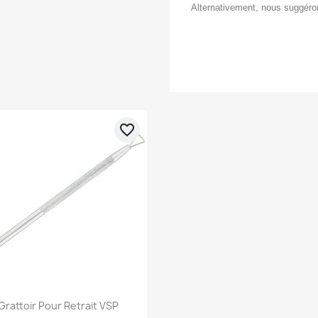
Alternativement, nous suggéron
favorite_border
Aperçu rapide

Grattoir Pour Retrait VSP