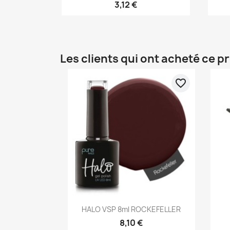
3,12 €
Les clients qui ont acheté ce p
favorite_border
Aperçu rapide

HALO VSP 8ml ROCKEFELLER
8,10 €