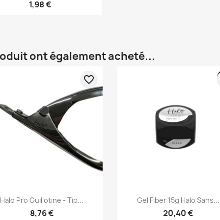
1,98 €
roduit ont également acheté...
favorite_border
Aperçu rapide
Aperçu rapide


Halo Pro Guillotine - Tip...
Gel Fiber 15g Halo Sans...
8,76 €
20,40 €