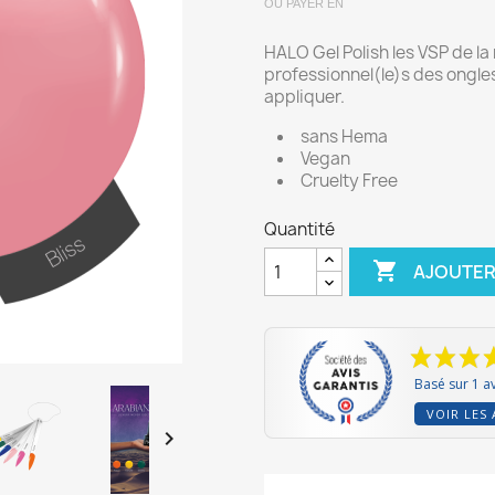
OU PAYER EN
HALO Gel Polish les VSP de l
professionnel(le)s des ongles
appliquer.
sans Hema
Vegan
Cruelty Free
Quantité

AJOUTER
Basé sur 1 av
VOIR LES 
