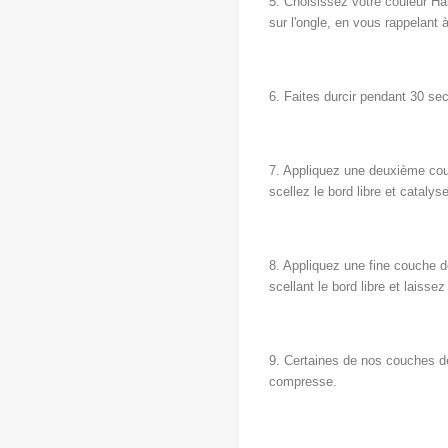
5. Choisissez votre couleur Ha
sur l'ongle, en vous rappelant 
6. Faites durcir pendant 30 s
7. Appliquez une deuxième couc
scellez le bord libre et catal
8. Appliquez une fine couche de
scellant le bord libre et laiss
9. Certaines de nos couches de 
compresse.