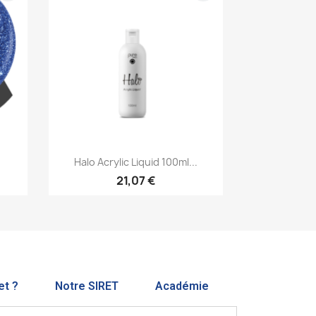
Aperçu rapide

Halo Acrylic Liquid 100ml...
21,07 €
et ?
Notre SIRET
Académie