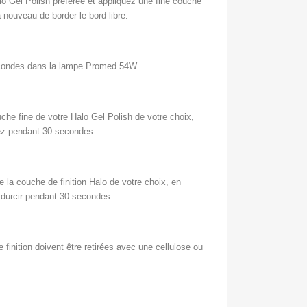
lo Gel Polish préférée et appliquez une fine couche
à nouveau de border le bord libre.
econdes dans la lampe Promed 54W.
he fine de votre Halo Gel Polish de votre choix,
ysez pendant 30 secondes.
 la couche de finition Halo de votre choix, en
ez durcir pendant 30 secondes.
finition doivent être retirées avec une cellulose ou