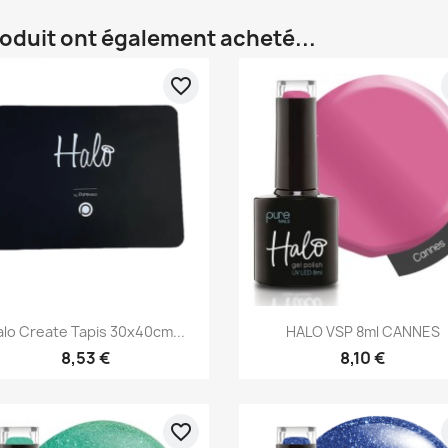
roduit ont également acheté...
favorite_border
Aperçu rapide
Aperçu rapide


lo Create Tapis 30x40cm...
HALO VSP 8ml CANNES
8,53 €
8,10 €
favorite_border