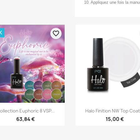
10. Appliquez une fois la manu
K
favorite_border
Aperçu rapide
Aperçu rapide


ollection Euphoric 8 VSP...
Halo Finition NW Top Coat.
63,84 €
15,00 €