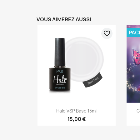
VOUS AIMEREZ AUSSI
PAC
favorite_border
Aperçu rapide

Halo VSP Base 15ml
C
15,00 €