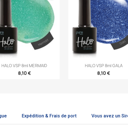
Aperçu rapide
Aperçu rapide


HALO VSP 8ml MERMAID
HALO VSP 8ml GALA
8,10 €
8,10 €
gue
Expédition & Frais de port
Vous avez un Sir