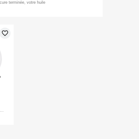
cure terminée, votre huile
favorite_border
..