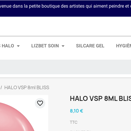
venue dans la petite boutique des artistes qui aiment peindre et c
S HALO
LIZBET SOIN
SILCARE GEL
HYGIÈ
HALO VSP 8ml BLISS
HALO VSP 8ML BLI
favorite_border
8,10 €
TTC