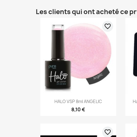
Les clients qui ont acheté ce p
favorite_border
Aperçu rapide

HALO VSP 8ml ANGELIC
Ha
8,10 €
favorite_border