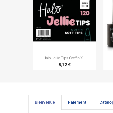
Aperçu rapide

Halo Jellie Tips Coffin X...
8,72 €
Bienvenue
Paiement
Catalo