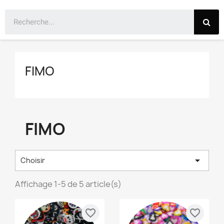
FIMO
FIMO

Choisir
Affichage 1-5 de 5 article(s)
favorite_border
favorite_border