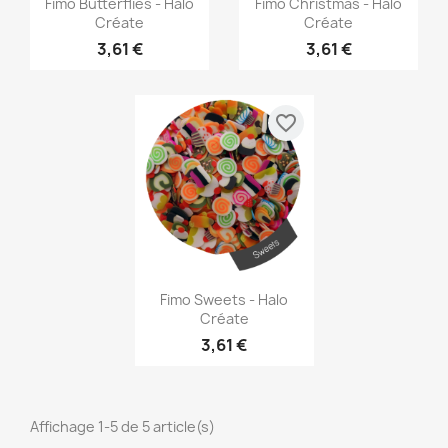
Fimo Butterflies - Halo
Fimo Christmas - Halo
Créate
Créate
3,61 €
3,61 €
favorite_border
Aperçu rapide

Fimo Sweets - Halo
Créate
3,61 €
Affichage 1-5 de 5 article(s)