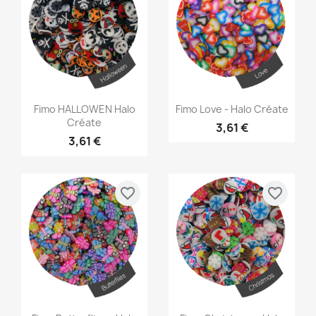
Aperçu rapide
Aperçu rapide


Fimo HALLOWEN Halo
Fimo Love - Halo Créate
Créate
3,61 €
3,61 €
favorite_border
favorite_border
Aperçu rapide
Aperçu rapide

