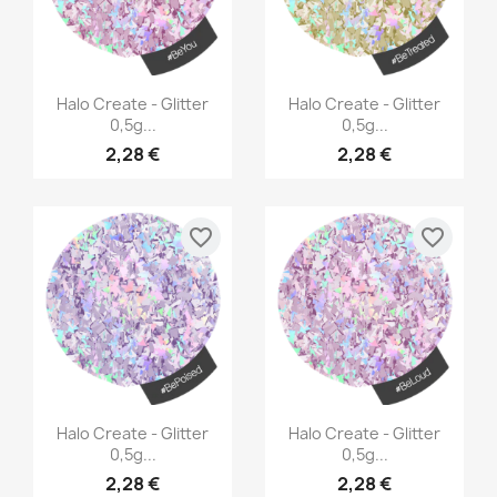
Aperçu rapide
Aperçu rapide


Halo Create - Glitter
Halo Create - Glitter
0,5g...
0,5g...
2,28 €
2,28 €
favorite_border
favorite_border
Aperçu rapide
Aperçu rapide


Halo Create - Glitter
Halo Create - Glitter
0,5g...
0,5g...
2,28 €
2,28 €