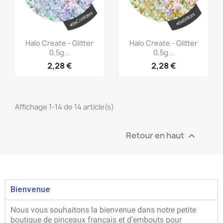
Aperçu rapide
Aperçu rapide


Halo Create - Glitter
Halo Create - Glitter
0,5g...
0,5g...
2,28 €
2,28 €
Affichage 1-14 de 14 article(s)
Retour en haut

Bienvenue
Nous vous souhaitons la bienvenue dans notre petite
boutique de pinceaux français et d'embouts pour