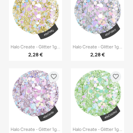
Aperçu rapide
Aperçu rapide


Halo Create - Glitter 1g...
Halo Create - Glitter 1g...
2,28 €
2,28 €
favorite_border
favorite_border
Aperçu rapide
Aperçu rapide


Halo Create - Glitter 1g...
Halo Create - Glitter 1g...