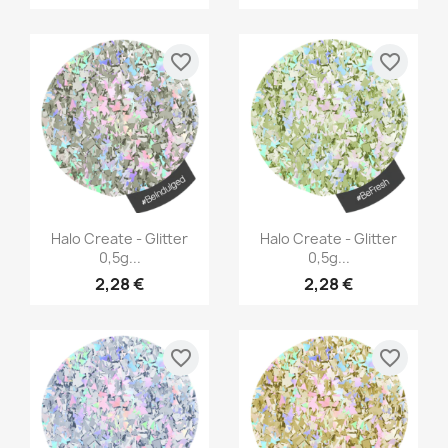
favorite_border
favorite_border
Aperçu rapide
Aperçu rapide


Halo Create - Glitter
Halo Create - Glitter
0,5g...
0,5g...
2,28 €
2,28 €
favorite_border
favorite_border