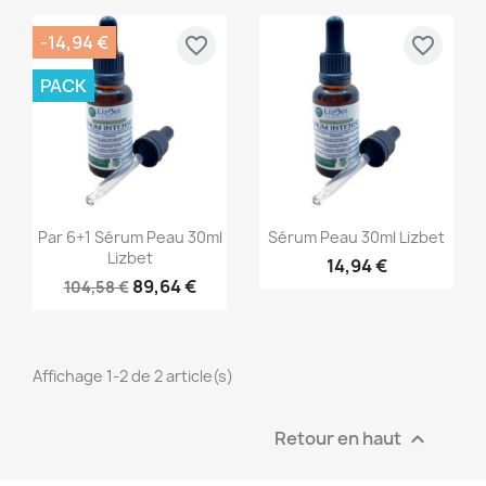
-14,94 €
favorite_border
favorite_border
PACK
Aperçu rapide
Aperçu rapide


Par 6+1 Sérum Peau 30ml
Sérum Peau 30ml Lizbet
Lizbet
14,94 €
89,64 €
104,58 €
Affichage 1-2 de 2 article(s)
Retour en haut
